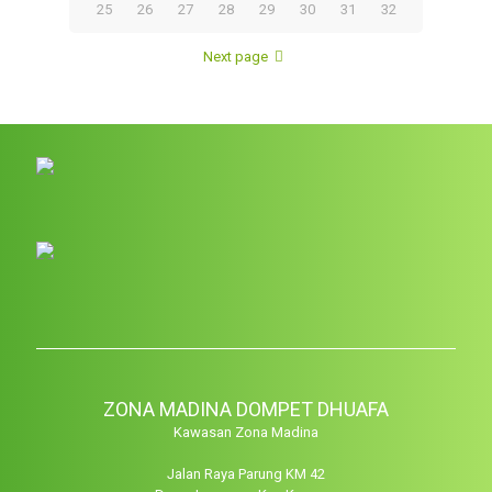
25
26
27
28
29
30
31
32
Next page
ZONA MADINA DOMPET DHUAFA
Kawasan Zona Madina
Jalan Raya Parung KM 42