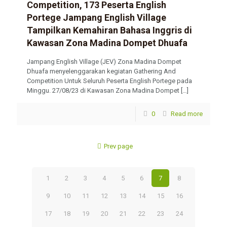
Competition, 173 Peserta English
Portege Jampang English Village
Tampilkan Kemahiran Bahasa Inggris di
Kawasan Zona Madina Dompet Dhuafa
Jampang English Village (JEV) Zona Madina Dompet
Dhuafa menyelenggarakan kegiatan Gathering And
Competition Untuk Seluruh Peserta English Portege pada
Minggu. 27/08/23 di Kawasan Zona Madina Dompet
[…]
0
Read more
Prev page
1
2
3
4
5
6
7
8
9
10
11
12
13
14
15
16
17
18
19
20
21
22
23
24