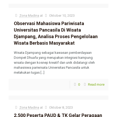
U krijgt daarom een ​​dubbel plezier bij de gewoonte.
Zona Madina
at
Oktober 10, 2023
Observasi Mahasiswa Pariwisata
Universitas Pancasila Di Wisata
Djampang, Analisa Proses Pengelolaan
Wisata Berbasis Masyarakat
Wisata Djampang sebagai kawasan pemberdayaan
Dompet Dhuafa yang merupakan integrasi kampung
wisata dengan kosnep kreatif dan unik didatangi oleh
mahasiswa pariwisata Universitas Pancasila untuk
melakukan tugas
[…]
0
Read more
Zona Madina
at
Oktober 8, 2023
2.500 Peserta PAUD & TK Gelar Peragaan