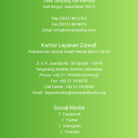
Desa Jampang, Kec Kemang
Kab Bogor, Jawa Barat 16310
Telp (0251) 8612925
Fax (0251) 8618076
Email: info@zonamadina.com
Kantor Layanan Ziswaf
Perkantoran Ciputat Indah Permai Blok C 28-29
Jl. Ir. H. Juanda No. 50 Ciputat - 15419
Tangerang Selatan, Banten, Indonesia
Phone : +62 21 7416040 (Hunting)
Fax : +62 21 7416070
Call Center : +62 21 7416050
Email : layandonatur@dompetdhuafa.org
Social Media
Facebook
Twitter
Instagram
Youtube