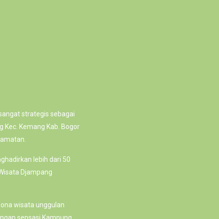
ngat strategis sebagai
ng Kec. Kemang Kab. Bogor
camatan.
hadirkan lebih dari 50
 Wisata Djampang
ona wisata unggulan
 dengan sensasi Kampung