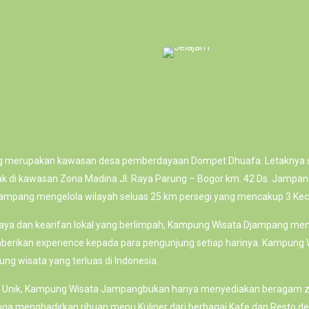
 merupakan kawasan desa pemberdayaan Dompet Dhuafa. Letaknya sa
etak di kawasan Zona Madina Jl. Raya Parung – Bogor km. 42 Ds. Jampa
ampang mengelola wilayah seluas 25 km persegi yang mencakup 3 Ke
aya dan kearifan lokal yang berlimpah, Kampung Wisata Djampang meng
mberikan experience kepada para pengunjung setiap harinya. Kampung
ng wisata yang terluas di Indonesia.
n Unik, Kampung Wisata Jampangbukan hanya menyediakan beragam z
 juga menghadirkan ribuan menu Kuliner dari berbagai Kafe dan Resto