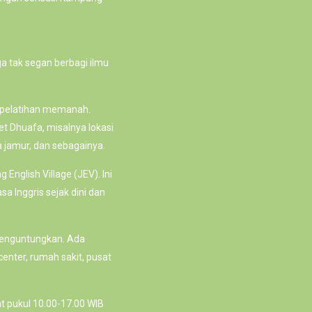
ga tak segan berbagi ilmu
 pelatihan memanah.
et Dhuafa, misalnya lokasi
a jamur, dan sebagainya.
glish Village (JEV). Ini
a Inggris sejak dini dan
enguntungkan. Ada
enter, rumah sakit, pusat
t pukul 10.00-17.00 WIB