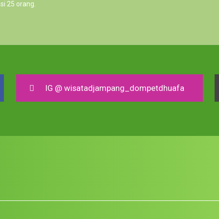
si 25 orang.
IG @ wisatadjampang_dompetdhuafa