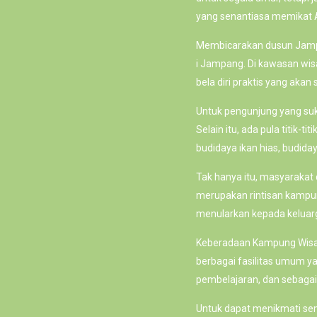
yang senantiasa memikat A
Membicarakan dusun Jampan
i Jampang. Di kawasan wisat
bela diri praktis yang akan
Untuk pengunjung yang s
Selain itu, ada pula titik
budidaya ikan hias, budida
Tak hanya itu, masyaraka
merupakan rintisan kampung
menularkan kepada keluar
Keberadaan Kampung Wisa
berbagai fasilitas umum ya
pembelajaran, dan sebagai
Untuk dapat menikmati sem