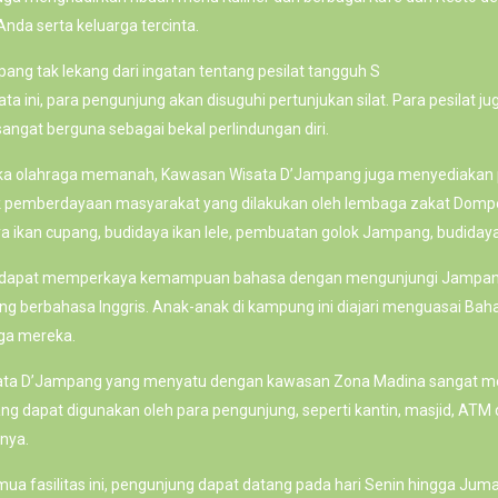
nda serta keluarga tercinta.
g tak lekang dari ingatan tentang pesilat tangguh S
a ini, para pengunjung akan disuguhi pertunjukan silat. Para pesilat ju
 sangat berguna sebagai bekal perlindungan diri.
uka olahraga memanah, Kawasan Wisata D’Jampang juga menyediakan
-titik pemberdayaan masyarakat yang dilakukan oleh lembaga zakat Domp
ya ikan cupang, budidaya ikan lele, pembuatan golok Jampang, budiday
t dapat memperkaya kemampuan bahasa dengan mengunjungi Jampang En
 berbahasa Inggris. Anak-anak di kampung ini diajari menguasai Bahas
ga mereka.
ta D’Jampang yang menyatu dengan kawasan Zona Madina sangat m
ng dapat digunakan oleh para pengunjung, seperti kantin, masjid, ATM c
nya.
ua fasilitas ini, pengunjung dapat datang pada hari Senin hingga Juma