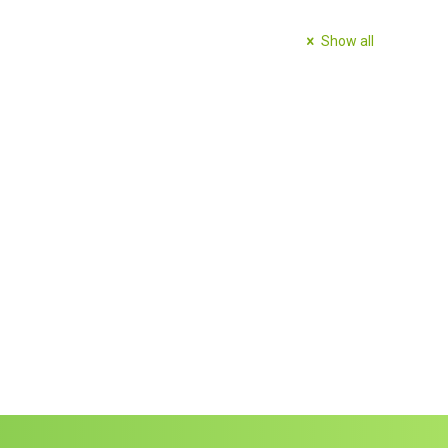
nd is, laat hem dan een seksspeeltje vasthouden). U krijgt
Show all