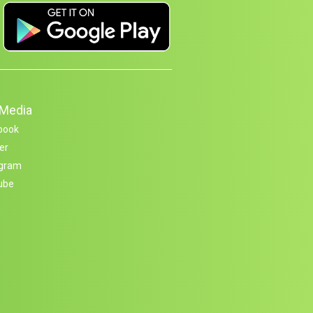
 Media
book
er
agram
ube