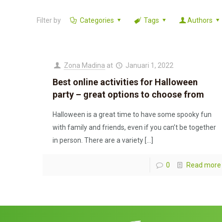
en benen, beweegt daar en hier met het speelgoed. Vraag hem
daarom een ​​dubbel plezier bij de gewoonte.
Filter by
Categories
Tags
Authors
Zona Madina
at
Januari 1, 2022
Best online activities for Halloween
party – great options to choose from
Halloween is a great time to have some spooky fun
with family and friends, even if you can’t be together
in person. There are a variety
[…]
0
Read more