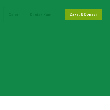
Zakat & Donasi
Galeri
Kontak Kami
uik op de bal, leunend op de grond met zijn
Belgie Apotheek