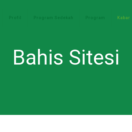
Profil
Program Sedekah
Program
Kabar
Bahis Sitesi
ytball (als dat niet is, houd je hand in de hand). Veranderd door een b