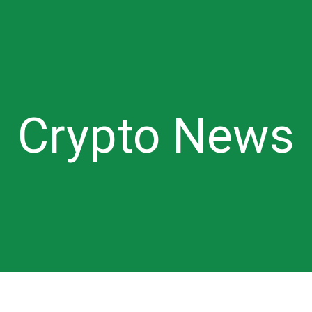
Crypto News
ytball (als dat niet is, houd je hand in de hand). Veranderd door een b