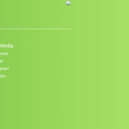
 Media
book
er
agram
ube