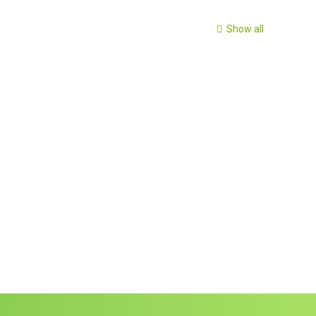
nd is, laat hem dan een seksspeeltje vasthouden). U krijgt
Show all