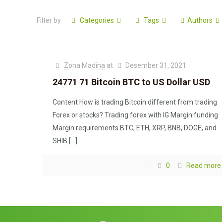
en benen, beweegt daar en hier met het speelgoed. Vraag hem
daarom een ​​dubbel plezier bij de gewoonte.
Filter by
Categories
Tags
Authors
Zona Madina
at
Desember 31, 2021
24771 71 Bitcoin BTC to US Dollar USD
Content How is trading Bitcoin different from trading
Forex or stocks? Trading forex with IG Margin funding
Margin requirements BTC, ETH, XRP, BNB, DOGE, and
SHIB
[…]
0
Read more