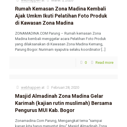
webhappen
at
Maret 5, 2020
Rumah Kemasan Zona Madina Kembali
Ajak Umkm Ikuti Pelatihan Foto Produk
di Kawasan Zona Madina
ZONAMADINA.COM Parung – Rumah kemasan Zona
Madina kembali menggelar acara Pelatihan Foto Produk
yang dilaksanakan di Kawasan Zona Madina Kemang,
Parung Bogor. Nurimam syaputra selaku koordinator
[…]
0
Read more
webhappen
at
Februari 28, 2020
Masjid Almadinah Zona Madina Gelar
Karimah (kajian rutin muslimah) Bersama
Pengurus MUI Kab. Bogor
Zonamadina.Com Parung, Mengangkat tema “sampai
kapan kita harus menuntut ilmu” Masjid Almadinah Zona