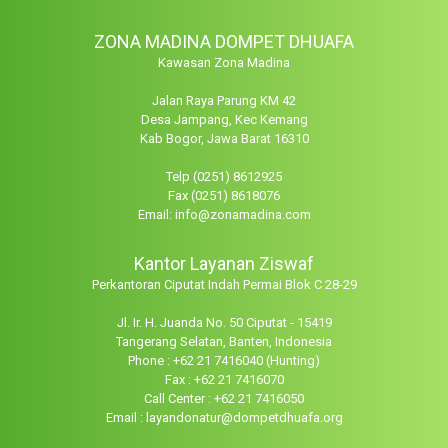
ZONA MADINA DOMPET DHUAFA
Kawasan Zona Madina
Jalan Raya Parung KM 42
Desa Jampang, Kec Kemang
Kab Bogor, Jawa Barat 16310
Telp (0251) 8612925
Fax (0251) 8618076
Email: info@zonamadina.com
Kantor Layanan Ziswaf
Perkantoran Ciputat Indah Permai Blok C 28-29
Jl. Ir. H. Juanda No. 50 Ciputat - 15419
Tangerang Selatan, Banten, Indonesia
Phone : +62 21 7416040 (Hunting)
Fax : +62 21 7416070
Call Center : +62 21 7416050
Email : layandonatur@dompetdhuafa.org