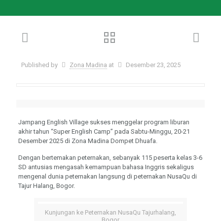
Published by
Zona Madina
at
Desember 23, 2025
Jampang English Village sukses menggelar program liburan
akhir tahun “Super English Camp” pada Sabtu-Minggu, 20-21
Desember 2025 di Zona Madina Dompet Dhuafa.
Dengan bertemakan peternakan, sebanyak 115 peserta kelas 3-6
SD antusias mengasah kemampuan bahasa Inggris sekaligus
mengenal dunia peternakan langsung di peternakan NusaQu di
Tajur Halang, Bogor.
Kunjungan ke Peternakan NusaQu Tajurhalang,
Bogor