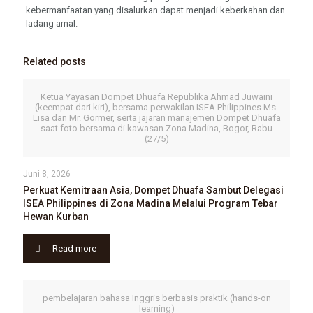
kebermanfaatan yang disalurkan dapat menjadi keberkahan dan
ladang amal.
Related posts
Ketua Yayasan Dompet Dhuafa Republika Ahmad Juwaini
(keempat dari kiri), bersama perwakilan ISEA Philippines Ms.
Lisa dan Mr. Gormer, serta jajaran manajemen Dompet Dhuafa
saat foto bersama di kawasan Zona Madina, Bogor, Rabu
(27/5)
Juni 8, 2026
Perkuat Kemitraan Asia, Dompet Dhuafa Sambut Delegasi
ISEA Philippines di Zona Madina Melalui Program Tebar
Hewan Kurban
Read more
pembelajaran bahasa Inggris berbasis praktik (hands-on
learning)