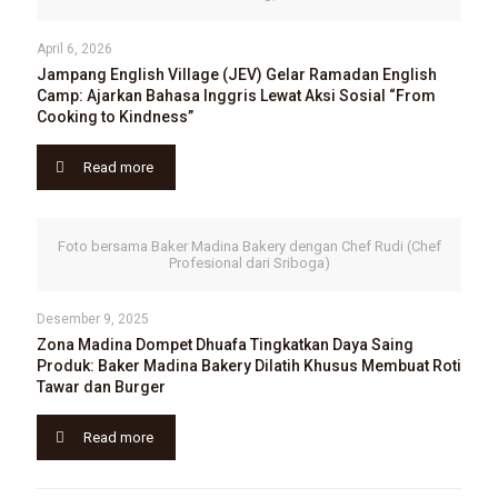
April 6, 2026
Jampang English Village (JEV) Gelar Ramadan English
Camp: Ajarkan Bahasa Inggris Lewat Aksi Sosial “From
Cooking to Kindness”
Read more
Foto bersama Baker Madina Bakery dengan Chef Rudi (Chef
Profesional dari Sriboga)
Desember 9, 2025
Zona Madina Dompet Dhuafa Tingkatkan Daya Saing
Produk: Baker Madina Bakery Dilatih Khusus Membuat Roti
Tawar dan Burger
Read more